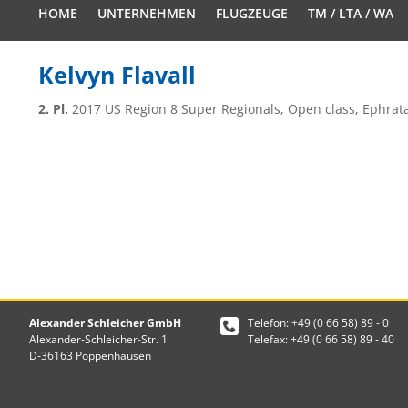
HOME
UNTERNEHMEN
FLUGZEUGE
TM / LTA / WA
Kelvyn Flavall
2. Pl.
2017 US Region 8 Super Regionals, Open class, Ephrat
Alexander Schleicher GmbH
Telefon: +49 (0 66 58) 89 - 0
Alexander-Schleicher-Str. 1
Telefax: +49 (0 66 58) 89 - 40
D-36163 Poppenhausen