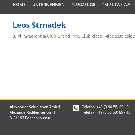
HOME
UNTERNEHMEN
FLUGZEUGE
TM / LTA / WA
Leos Strnadek
3. Pl.
Gradient & Club Grand Prix, Club class, Mlada Boleslav
Alexander Schleicher GmbH
Telefon: +49 (0 66 58) 89 - 0
Alexander-Schleicher-Str. 1
Telefax: +49 (0 66 58) 89 - 40
D-36163 Poppenhausen