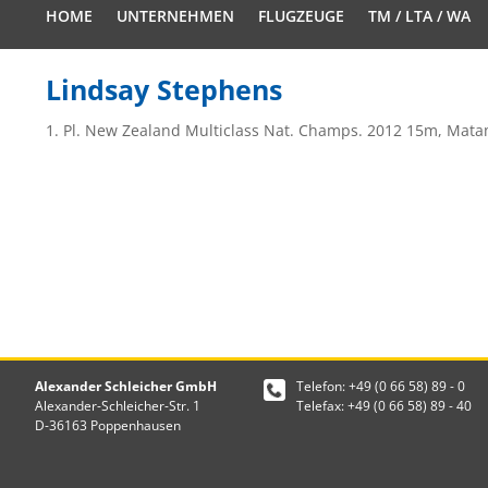
HOME
UNTERNEHMEN
FLUGZEUGE
TM / LTA / WA
Lindsay Stephens
1. Pl. New Zealand Multiclass Nat. Champs. 2012 15m, Mat
Alexander Schleicher GmbH
Telefon: +49 (0 66 58) 89 - 0
Alexander-Schleicher-Str. 1
Telefax: +49 (0 66 58) 89 - 40
D-36163 Poppenhausen