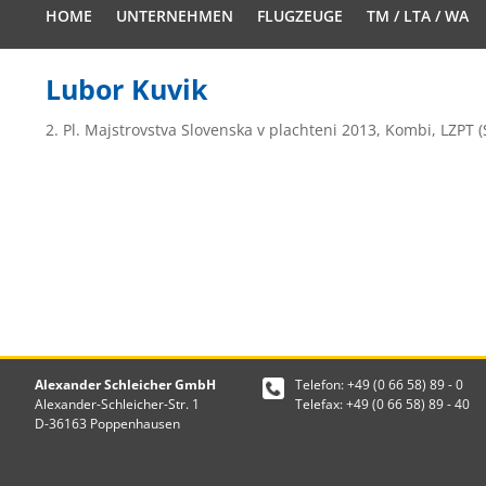
HOME
UNTERNEHMEN
FLUGZEUGE
TM / LTA / WA
Lubor Kuvik
2. Pl. Majstrovstva Slovenska v plachteni 2013, Kombi, LZPT (
Alexander Schleicher GmbH
Telefon: +49 (0 66 58) 89 - 0
Alexander-Schleicher-Str. 1
Telefax: +49 (0 66 58) 89 - 40
D-36163 Poppenhausen