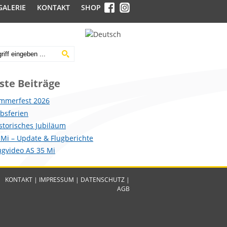
GALERIE
KONTAKT
SHOP
ste Beiträge
mmerfest 2026
ebsferien
istorisches Jubiläum
 Mi – Update & Flugberichte
lugvideo AS 35 Mi
KONTAKT
|
IMPRESSUM
|
DATENSCHUTZ
|
AGB