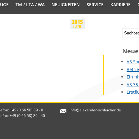
EUGE
TM / LTA / WA
NEUIGKEITEN
SERVICE
KARRIERE
2015
JUNI.
Neue
AS So
Betri
Ein h
AS 35
Erstf
lefon: +49 (0 66 58) 89 - 0
info@alexander-schleicher.de
lefax: +49 (0 66 58) 89 - 40