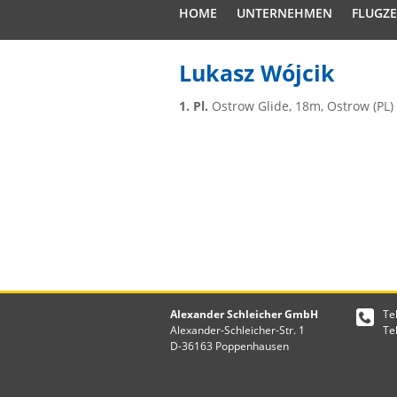
HOME
UNTERNEHMEN
FLUGZ
Lukasz Wójcik
1. Pl.
Ostrow Glide, 18m, Ostrow (PL)
Alexander Schleicher GmbH
Te
Alexander-Schleicher-Str. 1
Te
D-36163 Poppenhausen