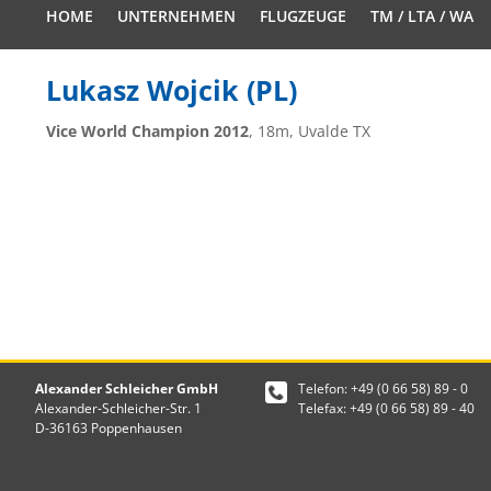
HOME
UNTERNEHMEN
FLUGZEUGE
TM / LTA / WA
Lukasz Wojcik (PL)
Vice World Champion 2012
, 18m, Uvalde TX
Alexander Schleicher GmbH
Telefon: +49 (0 66 58) 89 - 0
Alexander-Schleicher-Str. 1
Telefax: +49 (0 66 58) 89 - 40
D-36163 Poppenhausen