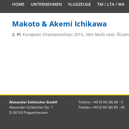
HOME
UNTERNEHMEN
FLUGZEUGE
TM / LTA / WA
Makoto & Akemi Ichikawa
2. Pl.
European Championships 2015, 20m Multi seat,
Őcsén
Alexander Schleicher GmbH
Telefon: +49 (0 66 58) 89 - 0
Alexander-Schleicher-Str. 1
Telefax: +49 (0 66 58) 89 - 40
D-36163 Poppenhausen