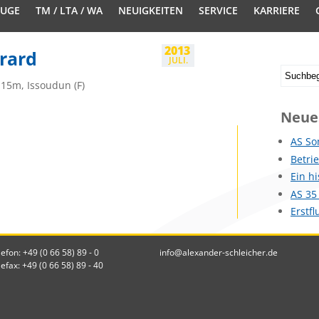
EUGE
TM / LTA / WA
NEUIGKEITEN
SERVICE
KARRIERE
2013
rard
JULI.
15m, Issoudun (F)
Neue
AS So
Betri
Ein h
AS 35
Erstf
lefon: +49 (0 66 58) 89 - 0
info@alexander-schleicher.de
lefax: +49 (0 66 58) 89 - 40