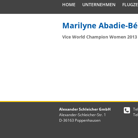
HOME
UNTERNEHMEN
FLUGZ
Marilyne Abadie-Bé
Vice World Champion Women 2013
Alexander Schleicher GmbH
Te
Alexander-Schleicher-Str. 1
Te
D-36163 Poppenhausen