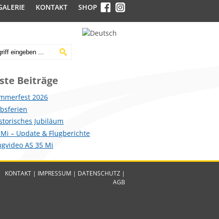
GALERIE
KONTAKT
SHOP
ste Beiträge
mmerfest 2026
ebsferien
istorisches Jubiläum
 Mi – Update & Flugberichte
lugvideo AS 35 Mi
KONTAKT
|
IMPRESSUM
|
DATENSCHUTZ
|
AGB