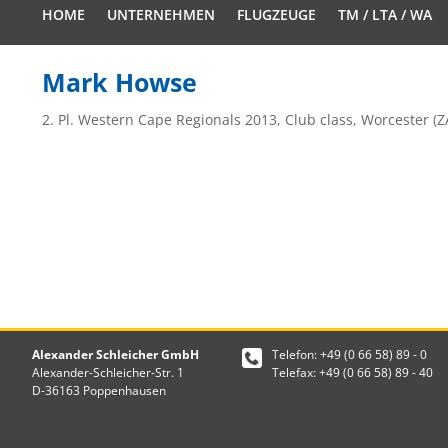
HOME
UNTERNEHMEN
FLUGZEUGE
TM / LTA / WA
Mark Howse
2. Pl. Western Cape Regionals 2013, Club class, Worcester (Z
Alexander Schleicher GmbH
Telefon: +49 (0 66 58) 89 - 0
Alexander-Schleicher-Str. 1
Telefax: +49 (0 66 58) 89 - 40
D-36163 Poppenhausen