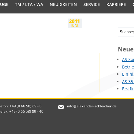
EUGE
TM / LTA / WA
NEUIGKEITEN
SERVICE
KARRIERE
2011
JUNI.
Neue
AS So
Betri
Ein h
AS 35
Erstf
lefon: +49 (0 66 58) 89 - 0
info@alexander-schleicher.de
lefax: +49 (0 66 58) 89 - 40