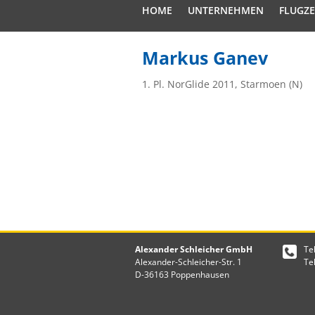
HOME
UNTERNEHMEN
FLUGZ
Markus Ganev
1. Pl. NorGlide 2011, Starmoen (N)
Alexander Schleicher GmbH
Te
Alexander-Schleicher-Str. 1
Te
D-36163 Poppenhausen