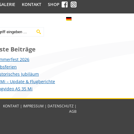
GALERIE
KONTAKT
SHOP
ste Beiträge
mmerfest 2026
ebsferien
istorisches Jubiläum
 Mi – Update & Flugberichte
lugvideo AS 35 Mi
KONTAKT
|
IMPRESSUM
|
DATENSCHUTZ
|
AGB