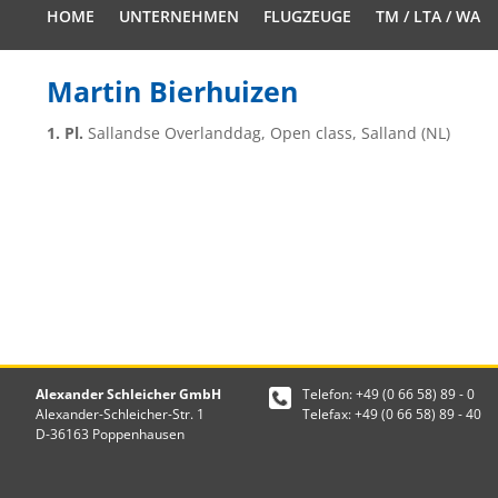
HOME
UNTERNEHMEN
FLUGZEUGE
TM / LTA / WA
Martin Bierhuizen
1. Pl.
Sallandse Overlanddag, Open class, Salland (NL)
Alexander Schleicher GmbH
Telefon: +49 (0 66 58) 89 - 0
Alexander-Schleicher-Str. 1
Telefax: +49 (0 66 58) 89 - 40
D-36163 Poppenhausen