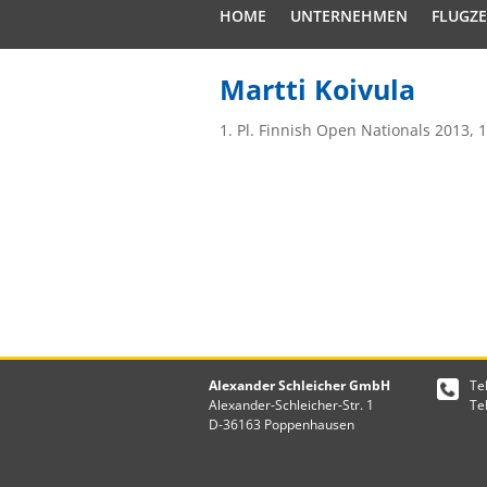
HOME
UNTERNEHMEN
FLUGZ
Martti Koivula
1. Pl. Finnish Open Nationals 2013, 1
Alexander Schleicher GmbH
Te
Alexander-Schleicher-Str. 1
Te
D-36163 Poppenhausen