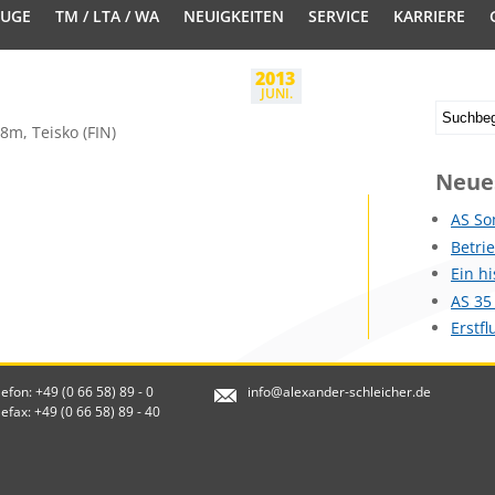
EUGE
TM / LTA / WA
NEUIGKEITEN
SERVICE
KARRIERE
2013
JUNI.
8m, Teisko (FIN)
Neue
AS So
Betri
Ein h
AS 35
Erstf
lefon: +49 (0 66 58) 89 - 0
info@alexander-schleicher.de
lefax: +49 (0 66 58) 89 - 40