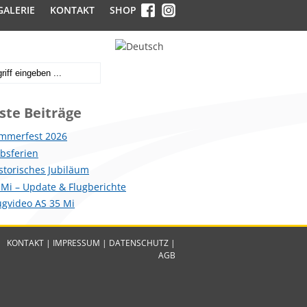
GALERIE
KONTAKT
SHOP
ste Beiträge
mmerfest 2026
ebsferien
istorisches Jubiläum
 Mi – Update & Flugberichte
lugvideo AS 35 Mi
KONTAKT
|
IMPRESSUM
|
DATENSCHUTZ
|
AGB