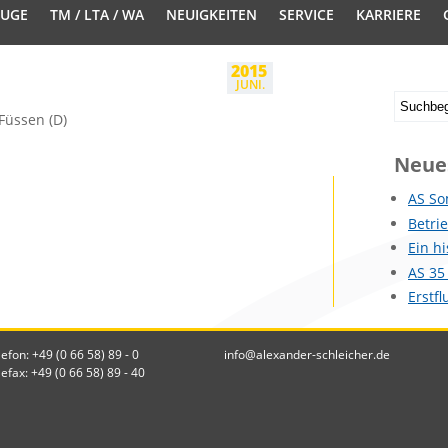
EUGE
TM / LTA / WA
NEUIGKEITEN
SERVICE
KARRIERE
2015
JUNI.
Füssen (D)
Neue
AS So
Betri
Ein h
AS 35
Erstf
lefon: +49 (0 66 58) 89 - 0
info@alexander-schleicher.de
lefax: +49 (0 66 58) 89 - 40