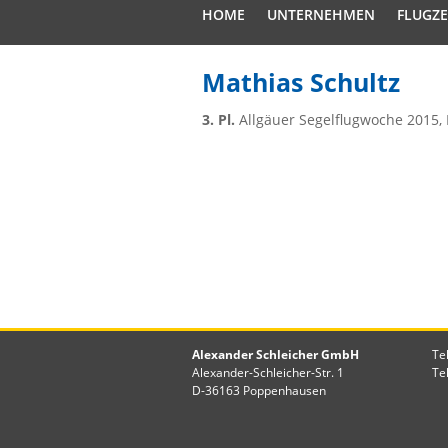
HOME
UNTERNEHMEN
FLUGZ
Mathias Schultz
3. Pl.
Allgäuer Segelflugwoche 2015, 
Alexander Schleicher GmbH
Te
Alexander-Schleicher-Str. 1
Te
D-36163 Poppenhausen