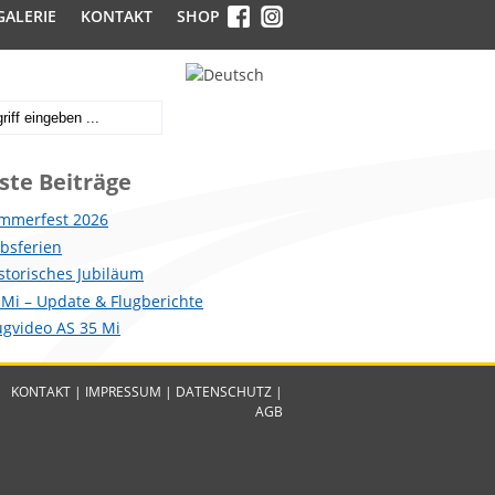
GALERIE
KONTAKT
SHOP
ste Beiträge
mmerfest 2026
ebsferien
istorisches Jubiläum
 Mi – Update & Flugberichte
lugvideo AS 35 Mi
KONTAKT
|
IMPRESSUM
|
DATENSCHUTZ
|
AGB