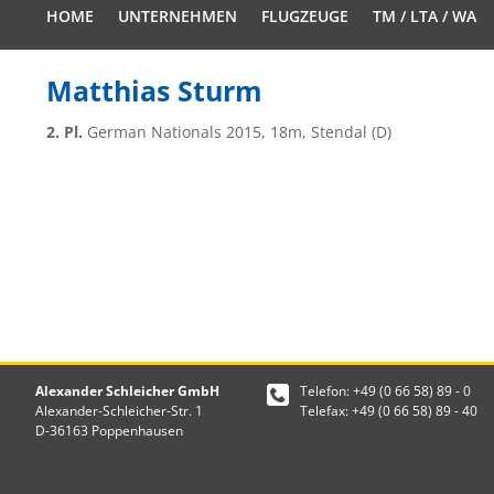
HOME
UNTERNEHMEN
FLUGZEUGE
TM / LTA / WA
Matthias Sturm
2. Pl.
German Nationals 2015, 18m, Stendal (D)
Alexander Schleicher GmbH
Telefon: +49 (0 66 58) 89 - 0
Alexander-Schleicher-Str. 1
Telefax: +49 (0 66 58) 89 - 40
D-36163 Poppenhausen