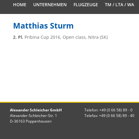
HOME
UNTERNEHMEN
FLUGZEUGE
TM / LTA / WA
Matthias Sturm
2. Pl.
Pribina Cup 2016, Open class, Nitra (SK)
Alexander Schleicher GmbH
Telefon: +49 (0 66 58) 89 - 0
Alexander-Schleicher-Str. 1
Telefax: +49 (0 66 58) 89 - 40
D-36163 Poppenhausen