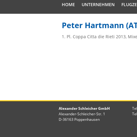
HOME
UNTERNEHMEN
FLUGZ
Peter Hartmann (AT
1. Pl. Coppa Citta die Rieti 2013, Mixed
Alexander Schleicher GmbH
Te
Alexander-Schleicher-Str. 1
Te
D-36163 Poppenhausen