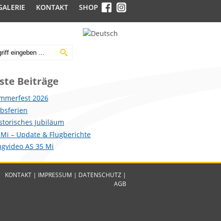
GALERIE
KONTAKT
SHOP
ste Beiträge
mmerfest 2026
ebsferien
istorisches Jubiläum
 Mi – Update & Flugberichte
lugvideo AS 35 Mi
KONTAKT
|
IMPRESSUM
|
DATENSCHUTZ
|
AGB