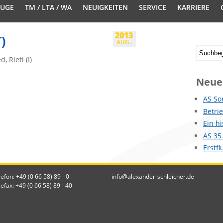
EUGE
TM / LTA / WA
NEUIGKEITEN
SERVICE
KARRIERE
2013
)
AUG..
, Rieti (I)
Neue
AS So
Betri
Ein h
AS 35
Erstf
lefon: +49 (0 66 58) 89 - 0
info@alexander-schleicher.de
lefax: +49 (0 66 58) 89 - 40