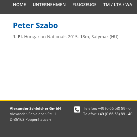
HOME
UNTERNEHMEN
FLUGZEUGE
TM / LTA / WA
Peter Szabo
1. Pl.
Hungarian Nationals 2015, 18m, Satymaz (HU)
Alexander Schleicher GmbH
Telefon: +49 (0 66 58) 89 - 0
Alexander-Schleicher-Str. 1
Telefax: +49 (0 66 58) 89 - 40
D-36163 Poppenhausen