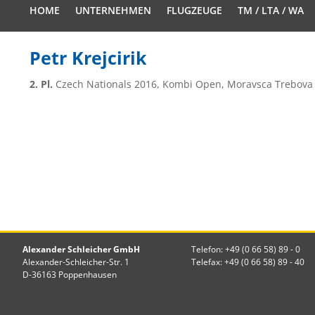
HOME
UNTERNEHMEN
FLUGZEUGE
TM / LTA / WA
Petr Krejcirik
2. Pl.
Czech Nationals 2016, Kombi Open, Moravsca Trebova 
Alexander Schleicher GmbH
Telefon: +49 (0 66 58) 89 - 0
Alexander-Schleicher-Str. 1
Telefax: +49 (0 66 58) 89 - 40
D-36163 Poppenhausen