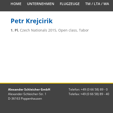
HOME
UNTERNEHMEN
FLUGZEUGE
TM / LTA / WA
Petr Krejcirik
1. Pl.
Czech Nationals 2015, Open class, Tabor
Alexander Schleicher GmbH
Telefon: +49 (0 66 58) 89 - 0
Alexander-Schleicher-Str. 1
Telefax: +49 (0 66 58) 89 - 40
D-36163 Poppenhausen