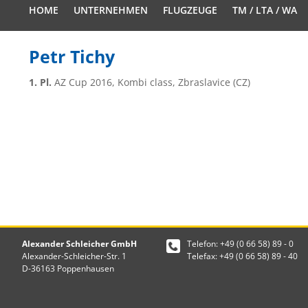
HOME
UNTERNEHMEN
FLUGZEUGE
TM / LTA / WA
Petr Tichy
1. Pl.
AZ Cup 2016, Kombi class, Zbraslavice (CZ)
Alexander Schleicher GmbH
Telefon: +49 (0 66 58) 89 - 0
Alexander-Schleicher-Str. 1
Telefax: +49 (0 66 58) 89 - 40
D-36163 Poppenhausen