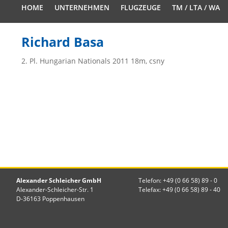
HOME
UNTERNEHMEN
FLUGZEUGE
TM / LTA / WA
Richard Basa
2. Pl. Hungarian Nationals 2011 18m, csny
Alexander Schleicher GmbH
Telefon: +49 (0 66 58) 89 - 0
Alexander-Schleicher-Str. 1
Telefax: +49 (0 66 58) 89 - 40
D-36163 Poppenhausen