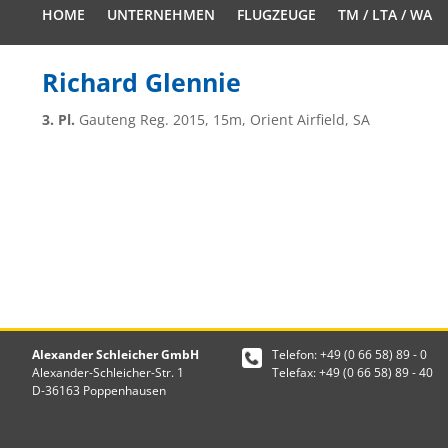
HOME
UNTERNEHMEN
FLUGZEUGE
TM / LTA / WA
Richard Glennie
3. Pl.
Gauteng Reg. 2015, 15m, Orient Airfield, SA
Alexander Schleicher GmbH
Telefon: +49 (0 66 58) 89 - 0
Alexander-Schleicher-Str. 1
Telefax: +49 (0 66 58) 89 - 40
D-36163 Poppenhausen