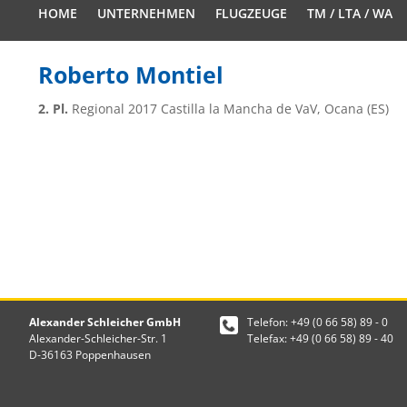
HOME
UNTERNEHMEN
FLUGZEUGE
TM / LTA / WA
Roberto Montiel
2. Pl.
Regional 2017 Castilla la Mancha de VaV, Ocana (ES)
Alexander Schleicher GmbH
Telefon: +49 (0 66 58) 89 - 0
Alexander-Schleicher-Str. 1
Telefax: +49 (0 66 58) 89 - 40
D-36163 Poppenhausen