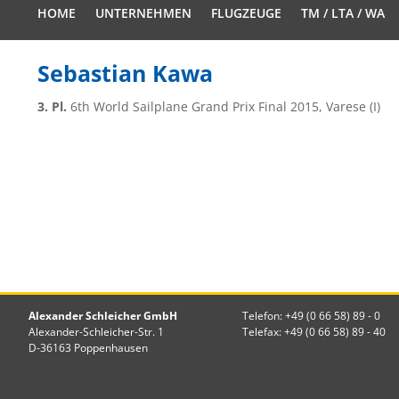
HOME
UNTERNEHMEN
FLUGZEUGE
TM / LTA / WA
Sebastian Kawa
3. Pl.
6th World Sailplane Grand Prix Final 2015, Varese (I)
Alexander Schleicher GmbH
Telefon: +49 (0 66 58) 89 - 0
Alexander-Schleicher-Str. 1
Telefax: +49 (0 66 58) 89 - 40
D-36163 Poppenhausen