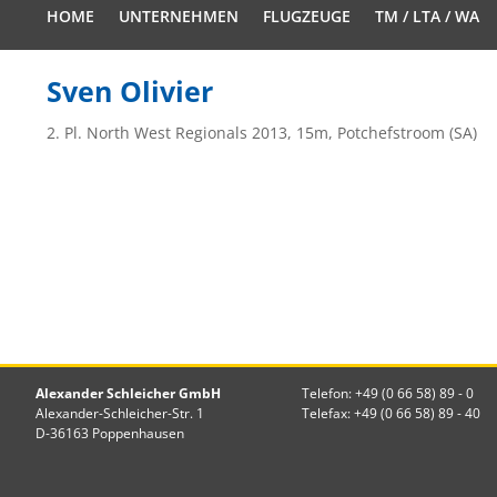
HOME
UNTERNEHMEN
FLUGZEUGE
TM / LTA / WA
Sven Olivier
2. Pl. North West Regionals 2013, 15m, Potchefstroom (SA)
Alexander Schleicher GmbH
Telefon: +49 (0 66 58) 89 - 0
Alexander-Schleicher-Str. 1
Telefax: +49 (0 66 58) 89 - 40
D-36163 Poppenhausen