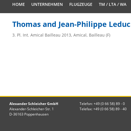
HOME
UNTERNEHMEN
FLUGZEUGE
TM / LTA / WA
Thomas and Jean-Philippe Leduc
3. Pl. Int. Amical Bailleau 2013, Amical, Bailleau (F)
Alexander Schleicher GmbH
Telefon: +49 (0 66 58) 89 - 0
Alexander-Schleicher-Str. 1
Telefax: +49 (0 66 58) 89 - 40
D-36163 Poppenhausen