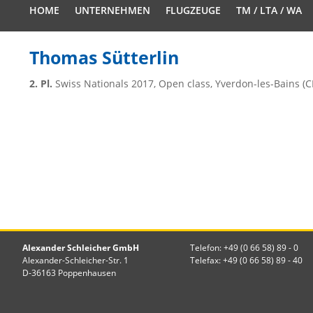
HOME
UNTERNEHMEN
FLUGZEUGE
TM / LTA / WA
Thomas Sütterlin
2. Pl.
Swiss Nationals 2017, Open class, Yverdon-les-Bains (C
Alexander Schleicher GmbH
Telefon: +49 (0 66 58) 89 - 0
Alexander-Schleicher-Str. 1
Telefax: +49 (0 66 58) 89 - 40
D-36163 Poppenhausen