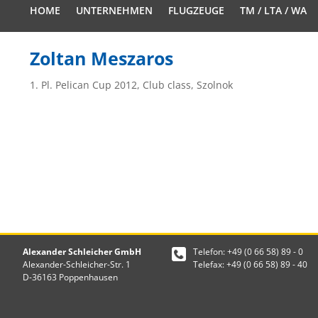
HOME
UNTERNEHMEN
FLUGZEUGE
TM / LTA / WA
Zoltan Meszaros
1. Pl. Pelican Cup 2012, Club class, Szolnok
Alexander Schleicher GmbH
Telefon: +49 (0 66 58) 89 - 0
Alexander-Schleicher-Str. 1
Telefax: +49 (0 66 58) 89 - 40
D-36163 Poppenhausen