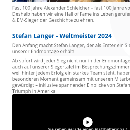
Fast 100 Jahre Alexander Schleicher – fast 100 Jahre vo
Deshalb haben wir eine Hall of Fame ins Leben gerufe
& EM-Sieger der Geschichte zu ehren.
Stefan Langer - Weltmeister 2024
Den Anfang macht Stefan Langer, der als Erster ein S
unserer Endmontage erhält!
Ab sofort wird jeder Sieg nicht nur in der Endmontag
auch auf unserer Siegertafel im Besprechungszimmer
weil hinter jedem Erfolg ein starkes Team steht, habe
besonderen Moment gemeinsam mit unseren Mitarbe
gewürdigt – inklusive spannender Einblicke von Stefa
Triumph in Amerika!
Sie sehen gerade einen Platzhalterinhalt