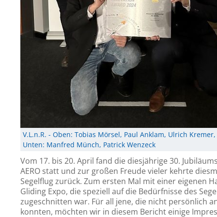
V.L.n.R. - Oben: Tobias Mörsel, Paul Anklam, Ulrich Kremer
Unten: Manfred Münch, Patrick Wenzeck
Vom 17. bis 20. April fand die diesjährige 30. Jubiläu
AERO statt und zur großen Freude vieler kehrte diesm
Segelflug zurück. Zum ersten Mal mit einer eigenen Hal
Gliding Expo, die speziell auf die Bedürfnisse des Sege
zugeschnitten war. Für all jene, die nicht persönlich 
konnten, möchten wir in diesem Bericht einige Impres