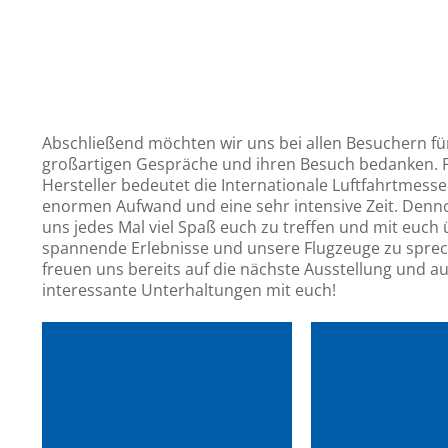
Abschließend möchten wir uns bei allen Besuchern fü
großartigen Gespräche und ihren Besuch bedanken. F
Hersteller bedeutet die Internationale Luftfahrtmesse
enormen Aufwand und eine sehr intensive Zeit. Denn
uns jedes Mal viel Spaß euch zu treffen und mit euch
spannende Erlebnisse und unsere Flugzeuge zu sprec
freuen uns bereits auf die nächste Ausstellung und au
interessante Unterhaltungen mit euch!