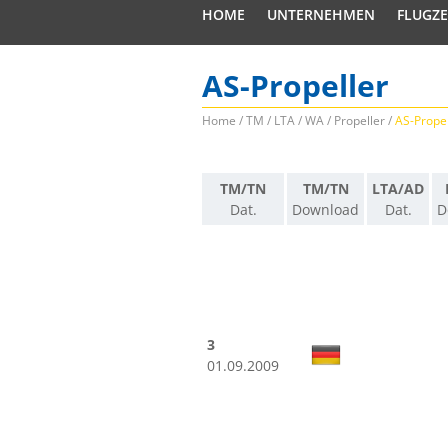
HOME
UNTERNEHMEN
FLUGZ
AS-Propeller
Home
/
TM / LTA / WA
/
Propeller
/
AS-Propel
TM/TN
TM/TN
LTA/AD
Dat.
Download
Dat.
D
3
01.09.2009