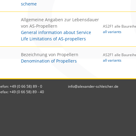
scheme
Allgemeine Angaben zur Lebensdauer
von AS-Propellern
AS2F1 alle Baureih
all variants
General information about Service
Life Limitations of AS-propellers
Bezeichnung von Propellern
AS2F1 alle Baureih
all variants
Denomination of Propellers
lefon: +49 (0 66 58) 89 - 0
info@alexander-schleicher.de
lefax: +49 (0 66 58) 89 - 40