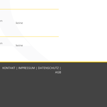
en
keine
en
keine
KONTAKT
|
IMPRESSUM
|
DATENSCHUTZ
|
AGB