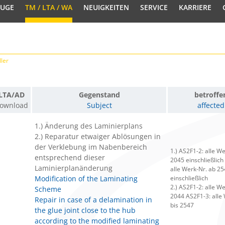
EUGE
TM / LTA / WA
NEUIGKEITEN
SERVICE
KARRIERE
ler
LTA/AD
Gegenstand
betroffe
ownload
Subject
affected
1.) Änderung des Laminierplans
2.) Reparatur etwaiger Ablösungen in
der Verklebung im Nabenbereich
1.) AS2F1-2: alle W
entsprechend dieser
2045 einschließlich
Laminierplanänderung
alle Werk-Nr. ab 2
Modification of the Laminating
einschließlich
2.) AS2F1-2: alle We
Scheme
2044 AS2F1-3: alle
Repair in case of a delamination in
bis 2547
the glue joint close to the hub
according to the modified laminating