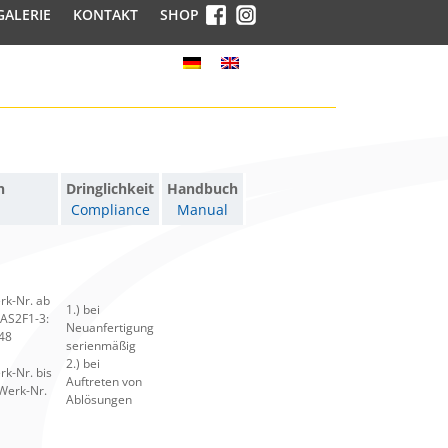
GALERIE
KONTAKT
SHOP
n
Dringlichkeit
Handbuch
Compliance
Manual
erk-Nr. ab
1.) bei
 AS2F1-3:
Neuanfertigung
548
serienmäßig
2.) bei
rk-Nr. bis
Auftreten von
 Werk-Nr.
Ablösungen