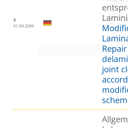
entspr
Lamin
3
Modifi
01.09.2009
Lamin
Repair 
delami
joint c
accord
modifi
schem
Allgem