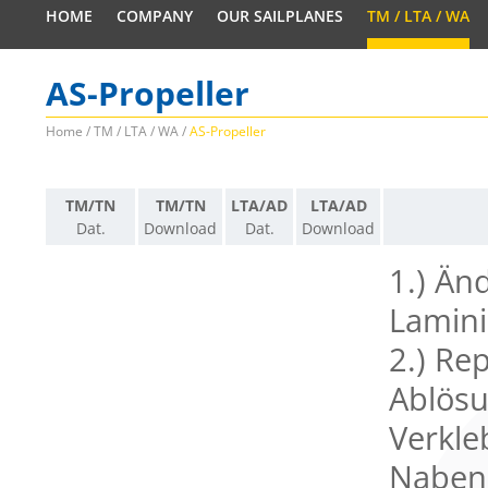
HOME
COMPANY
OUR SAILPLANES
TM / LTA / WA
AS-Propeller
Home
/
TM / LTA / WA
/
AS-Propeller
TM/TN
TM/TN
LTA/AD
LTA/AD
Dat.
Download
Dat.
Download
1.) Än
Lamini
2.) Re
Ablösu
Verkle
Naben