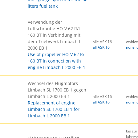
liters fuel tank
Verwendung der
Luftschraube HO-V 62 R/L
160 BT in Verbindung mit
dem Triebwerk Limbach L
alle ASK 16
wahlwe
all ASK 16
none, 
2000 EB 1
Use of propeller HO-V 62 R/L
160 BT in connection with
engine Limbach L 2000 EB 1
Wechsel des Flugmotors
Limbach SL 1700 EB 1 gegen
Limbach L 2000 EB 1
alle ASK 16
wahlwe
all ASK 16
none, 
Replacement of engine
Limbach SL 1700 EB 1 for
Limbach L 2000 EB 1
bis zu
Jahres