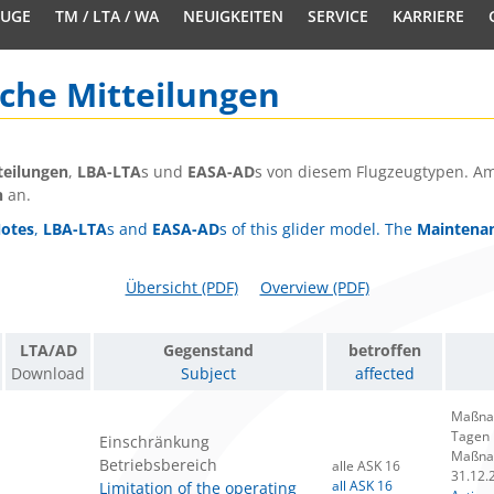
EUGE
TM / LTA / WA
NEUIGKEITEN
SERVICE
KARRIERE
sche Mitteilungen
teilungen
,
LBA-LTA
s und
EASA-AD
s von diesem Flugzeugtypen. Am
n
an.
Notes
,
LBA-LTA
s and
EASA-AD
s of this glider model. The
Maintenan
Übersicht (PDF)
Overview (PDF)
LTA/AD
Gegenstand
betroffen
Download
Subject
affected
Maßnah
Tagen
Einschränkung
Maßnah
Betriebsbereich
alle ASK 16
31.12.
all ASK 16
Limitation of the operating