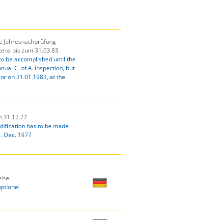
e Jahresnachprüfung
tens bis zum 31.03.83
to be accomplished until the
nual C. of A. inspection, but
or on 31.01.1983, at the
m 31.12.77
dification has to be made
1. Dec. 1977
ise
optionel