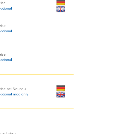
ise
optional
ise
optional
ise
optional
ise bei Neubau
optional mod only
r nächsten