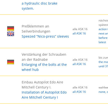
a hydraulic disc brake
system.
nächst
spätes
Preßklemmen an
alle ASK 16
action 
Seilverbindungen
all ASK 16
next an
Speezed ”Nico-press” sleeves
before 
latest
Verstärkung der Schrauben
bis zu
an der Radnabe
alle ASK 16
the mo
all ASK 16
Enlarging of the bolts at the
until 3
wheel hub
Einbau Autopilot Edo Aire
Mitchell Century I.
alle ASK 16
wahlwe
all ASK 16
none, 
Installation of Autopilot Edo
Aire Mitchell Century I