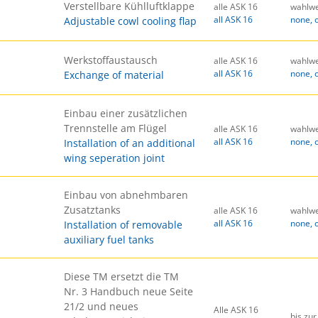
Verstellbare Kühlluftklappe
alle ASK 16
wahlwe
all ASK 16
none, 
Adjustable cowl cooling flap
Werkstoffaustausch
alle ASK 16
wahlwe
all ASK 16
none, 
Exchange of material
Einbau einer zusätzlichen
Trennstelle am Flügel
alle ASK 16
wahlwe
all ASK 16
none, 
Installation of an additional
wing seperation joint
Einbau von abnehmbaren
Zusatztanks
alle ASK 16
wahlwe
all ASK 16
none, 
Installation of removable
auxiliary fuel tanks
Diese TM ersetzt die TM
Nr. 3 Handbuch neue Seite
21/2 und neues
Alle ASK 16
bis zu