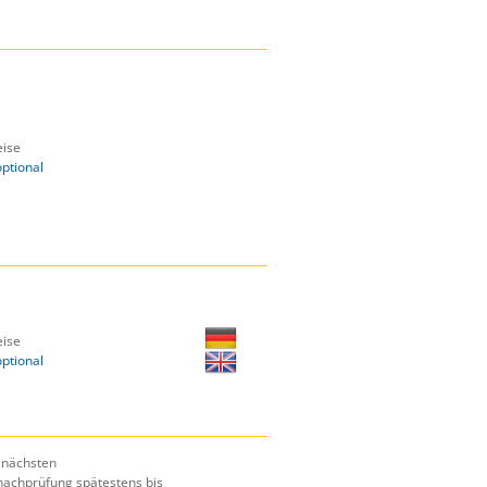
ise
optional
ise
optional
r nächsten
nachprüfung spätestens bis