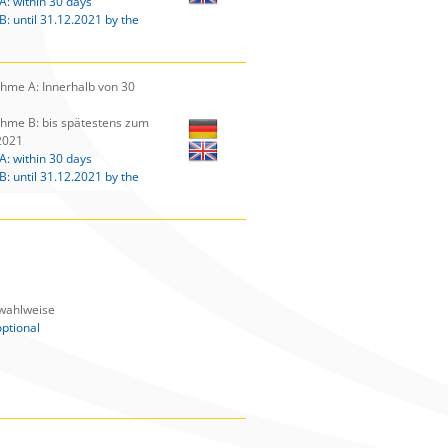
A: within 30 days
B: until 31.12.2021 by the
me A: Innerhalb von 30
me B: bis spätestens zum
2021
A: within 30 days
B: until 31.12.2021 by the
 wahlweise
optional