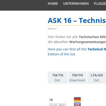
HOME
UNTERNEHMEN
FLUGZ
ASK 16 – Techni
Home
/
Hier finden Sie alle
Technischen Mit
die aktuellen
Wartungsanweisunge
Here you can find all the
Technical 
bottom of the list.
TM/TN
TM/TN
LTA/AD
Dat.
Download
Dat.
18
12.07.2021