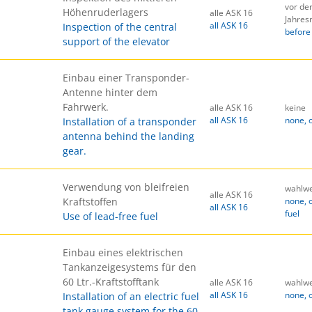
vor de
Höhenruderlagers
alle ASK 16
Jahres
all ASK 16
Inspection of the central
before
support of the elevator
Einbau einer Transponder-
Antenne hinter dem
Fahrwerk.
alle ASK 16
keine
all ASK 16
none, 
Installation of a transponder
antenna behind the landing
gear.
Verwendung von bleifreien
wahlwe
alle ASK 16
Kraftstoffen
none, 
all ASK 16
fuel
Use of lead-free fuel
Einbau eines elektrischen
Tankanzeigesystems für den
60 Ltr.-Kraftstofftank
alle ASK 16
wahlwe
all ASK 16
none, 
Installation of an electric fuel
tank gauge system for the 60