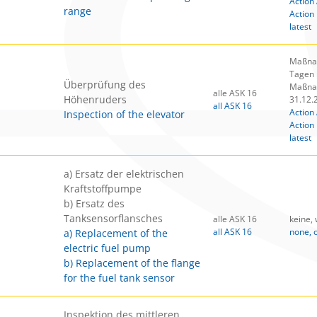
Action 
range
Action 
latest
Maßnah
Tagen
Überprüfung des
Maßnah
alle ASK 16
Höhenruders
31.12.
all ASK 16
Action 
Inspection of the elevator
Action 
latest
a) Ersatz der elektrischen
Kraftstoffpumpe
b) Ersatz des
Tanksensorflansches
alle ASK 16
keine,
all ASK 16
none, 
a) Replacement of the
electric fuel pump
b) Replacement of the flange
for the fuel tank sensor
Inspektion des mittleren