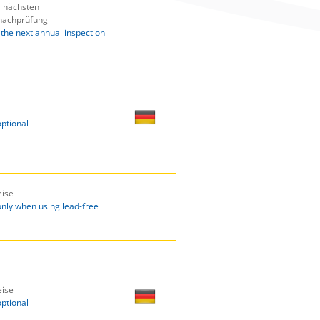
r nächsten
nachprüfung
 the next annual inspection
optional
ise
only when using lead-free
ise
optional