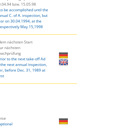
.04.94 bzw. 15.05.98
to be accomplished until the
nual C. of A. inspection, but
or on 30.04.1994, at the
 respectively May 15,1998
 dem nächsten Start
zur nächsten
nachprüfung
rior to the next take-off Ad
l the next annual inspection,
r, before Dec. 31, 1989 at
est
ise
optional