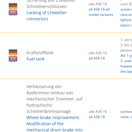
Sicherung von L’Hotellier
alle ASK 16
zum 30
Schnellverschlüssen
all ASK 16 all
action 
Locking of L’Hotellier
model variants
next an
connectors
before 
latest
1. vor
2. bis 
Jahres
Kraftstofftank
alle ASK 16
Ad. 1 p
all ASK 16
Fuel tank
2. unti
howeve
the lat
Verbesserung der
Radbremse Umbau von
mechanischer Trommel- auf
hydraulische
Scheibenbremsanlage
alle ASK 16
wahlwe
all ASK 16
none, 
Wheel brake improvement.
Modification of the
mechanical drum brake into