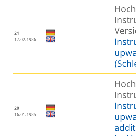
Hoch
Instr
Versi
21
Instr
17.02.1986
upwa
(Schl
Hoch
Inst
Instr
20
upwa
16.01.1985
addit