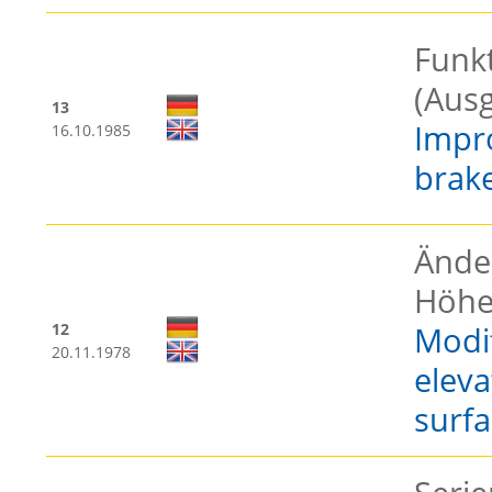
Funk
(Ausg
13
Impr
16.10.1985
brake
Ände
Höhen
12
Modif
20.11.1978
eleva
surfa