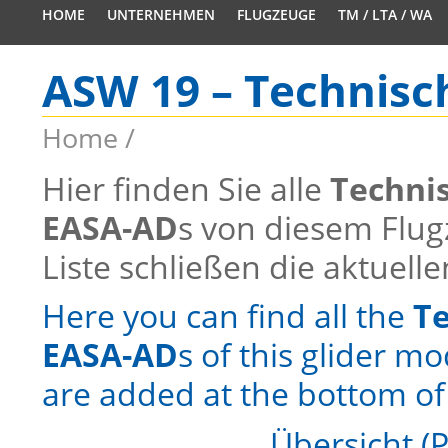
HOME
UNTERNEHMEN
FLUGZEUGE
TM / LTA / WA
ASW 19 – Technisc
Home
/
Hier finden Sie alle
Techni
EASA-AD
s von diesem Flu
Liste schließen die aktuell
Here you can find all the
Te
EASA-AD
s of this glider m
are added at the bottom of t
Übersicht (