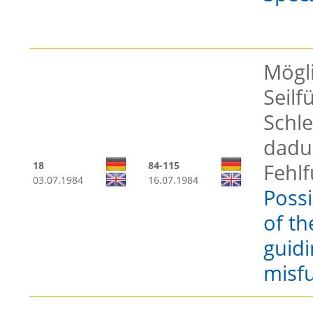
Mögl
Seil
Schl
dadu
18
84-115
Fehlf
03.07.1984
16.07.1984
Possi
of th
guidi
misf