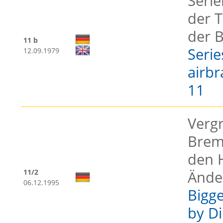
Seri
der 
der 
11 b
Serie
12.09.1979
airbr
11
Verg
Brem
den H
11/2
Ände
06.12.1995
Bigge
by Di