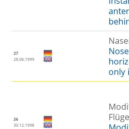
Insta
anten
behin
Nase
Nose 
27
horiz
28.06.1999
only 
Modif
Flüg
26
Modif
30.12.1998