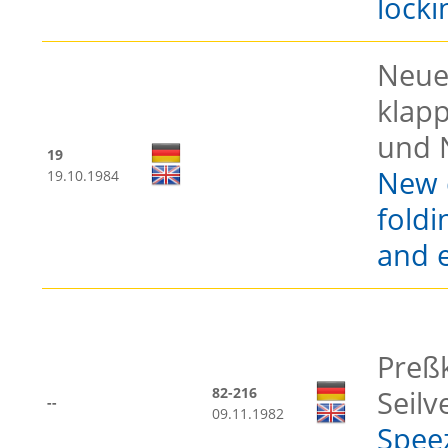
locki
Neue
klap
und 
19
New 
19.10.1984
foldi
and 
Preß
82-216
Seil
--
09.11.1982
Speez