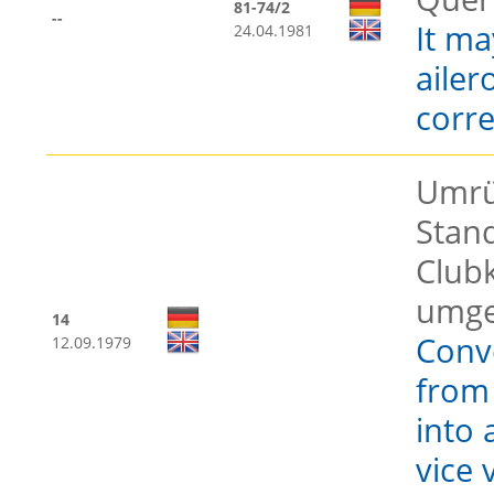
81-74/2
--
It ma
24.04.1981
ailer
corre
Umrü
Stan
Club
umge
14
Conv
12.09.1979
from 
into 
vice 