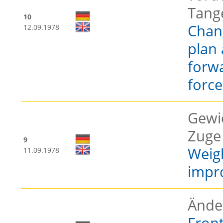
Tange
10
Chang
12.09.1978
plan 
forwa
forc
Gewi
Zuge
9
Weig
11.09.1978
impr
Ände
Front