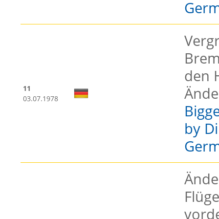
Germ
Verg
Brem
den H
11
Ände
03.07.1978
Bigge
by Di
Germ
Ände
Flüge
vord