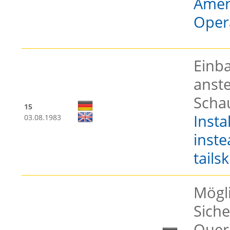
Amen
Oper
Einb
anste
Scha
15
Insta
03.08.1983
inste
tailsk
Mögli
Sich
Quer