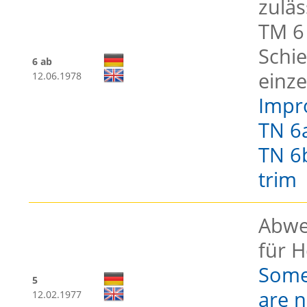
zulä
TM 6 
Schi
6 ab
einze
12.06.1978
Impr
TN 6a
TN 6b
trim
Abwe
für H
Some 
5
are n
12.02.1977