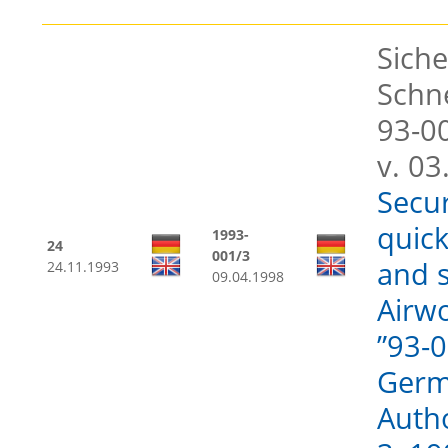
Siche
Schn
93-0
v. 03
Secu
quick
1993-
24
001/3
and s
24.11.1993
09.04.1998
Airwo
”93-0
Germa
Auth