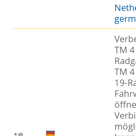
Nethe
germ
Verb
TM 4
Radg
TM 4
19-Ra
Fahr
öffn
Verb
mögl
4 ab