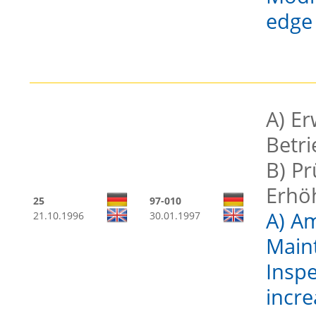
edge 
A) Er
Betr
B) P
Erhöh
25
97-010
A) A
21.10.1996
30.01.1997
Main
Insp
incre