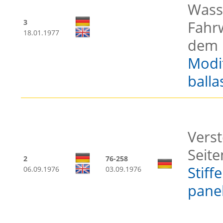
Wass
3
Fahrw
18.01.1977
dem 
Modif
ball
Verst
Seite
2
76-258
Stiff
06.09.1976
03.09.1976
pane