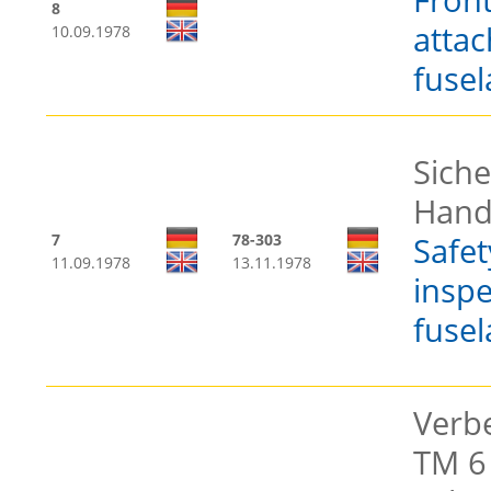
8
atta
10.09.1978
fusel
Sich
Hand
7
78-303
Safe
11.09.1978
13.11.1978
inspe
fusel
Verb
TM 6