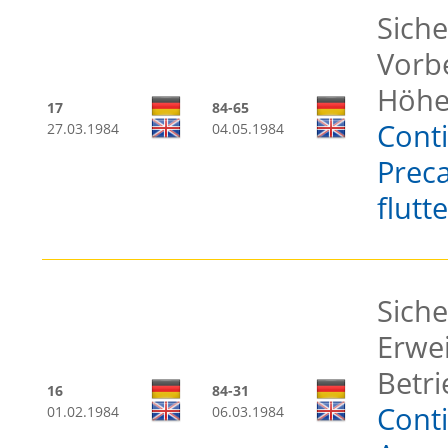
Siche
Vorb
Höhen
17
84-65
Cont
27.03.1984
04.05.1984
Preca
flutt
Siche
Erwei
Betr
16
84-31
Cont
01.02.1984
06.03.1984