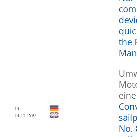
comp
devi
quic
the 
Man
Umw
Moto
ein
Conv
11
sail
14.11.1997
No. 