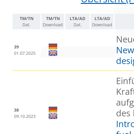
TM/TN
TM/TN
LTA/AD
LTA/AD
Dat.
Download
Dat.
Download
Neu
39
New
01.07.2025
desi
Einf
Kraf
auf
38
des 
09.10.2023
Intr