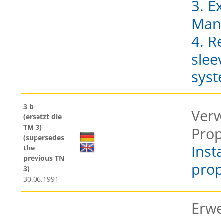
3. E
Man
4. R
slee
syst
3 b
Ver
(ersetzt die
TM 3)
Prop
(supersedes
Inst
the
previous TN
prop
3)
30.06.1991
Erwe