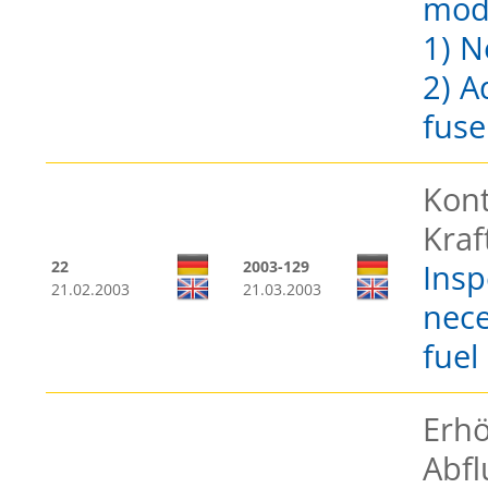
modi
1) N
2) A
fuse
Kont
Kraf
22
2003-129
Insp
21.02.2003
21.03.2003
nece
fuel 
Erh
Abfl