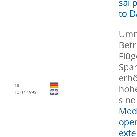
sail
to D
Umr
Betr
Flüg
Span
erh
10
hohe
10.07.1995
sind
Modi
oper
exte