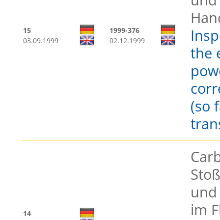
Han
15
1999-376
Insp
03.09.1999
02.12.1999
the 
pow
corr
(so 
tran
Carb
Stoß
und
im F
14