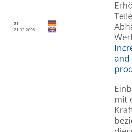
Erhö
Teil
21
Abhä
21.02.2003
Wer
Incr
and 
pro
Einb
mit 
Kraf
bez
dies