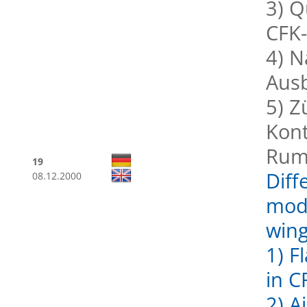
3) 
CFK
4) N
Ausb
5) Z
Kont
Rum
19
Diff
08.12.2000
modi
wing
1) F
in C
2) A