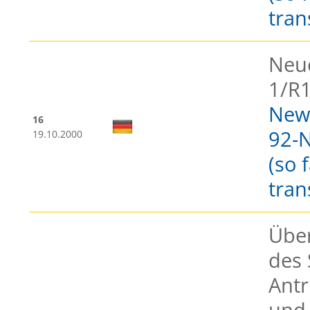
tran
Neue
1/R1
New 
16
92-N
19.10.2000
(so 
tran
Übe
des 
Antr
und 