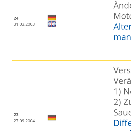
Änd
Moto
24
Alte
31.03.2003
man
Vers
Ver
1) N
2) Z
Saue
23
Diff
27.09.2004