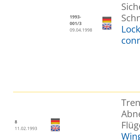
Sich
Schn
1993-
001/3
Lock
09.04.1998
conn
Tren
Abn
8
Flü
11.02.1993
Wing