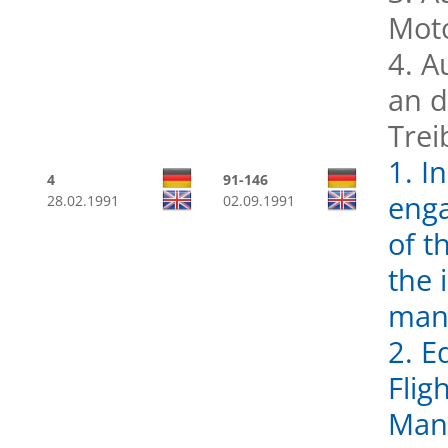
Mot
4. A
an d
Trei
1. I
4
91-146
enga
28.02.1991
02.09.1991
of t
the 
man
2. E
Flig
Man