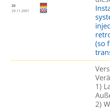
20
Inst
29.11.2001
syst
inje
retr
(so 
tran
Vers
Ver
1) 
Auße
2) W