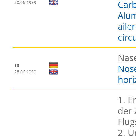
Carb
30.06.1999
Alum
aile
circ
Nase
13
Nose
28.06.1999
hori
1. E
der 
Flu
2. U