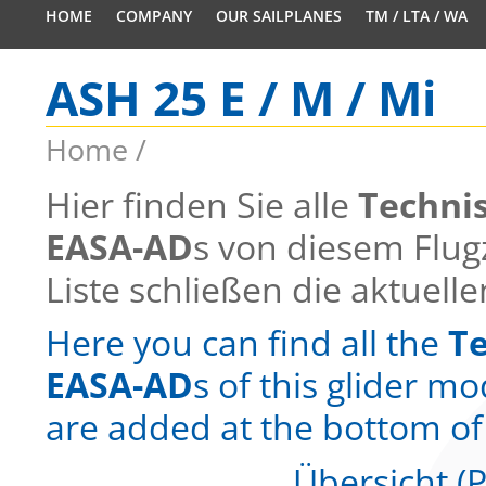
HOME
COMPANY
OUR SAILPLANES
TM / LTA / WA
ASH 25 E / M / Mi
Home
/
Hier finden Sie alle
Techni
EASA-AD
s von diesem Flu
Liste schließen die aktuell
Here you can find all the
Te
EASA-AD
s of this glider m
are added at the bottom of t
Übersicht (