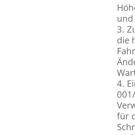
Höh
und
3. Z
die 
Fah
Änd
Wart
4. E
001/
Ver
für 
Schn