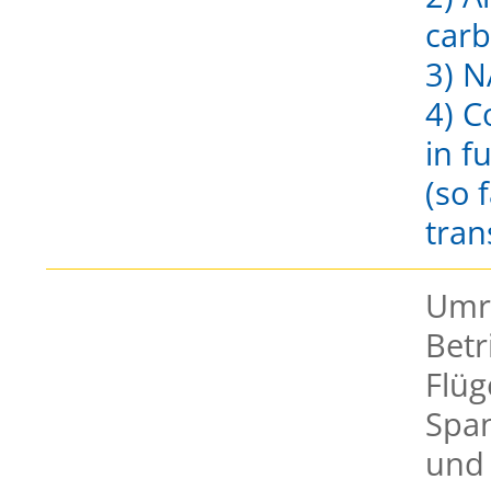
carb
3) N
4) C
in f
(so 
tran
Umr
Betr
Flüg
Spa
und 