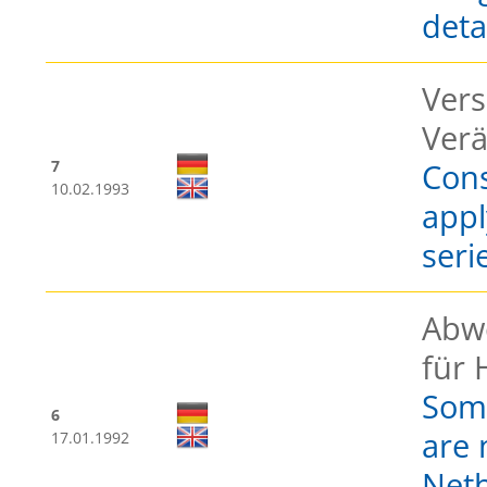
deta
Vers
Ver
7
Cons
10.02.1993
appl
seri
Abw
für 
Some
6
are 
17.01.1992
Net