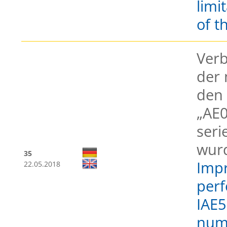
limi
of t
Verb
der 
den
„AE0
seri
wur
35
Impr
22.05.2018
per
IAE5
num