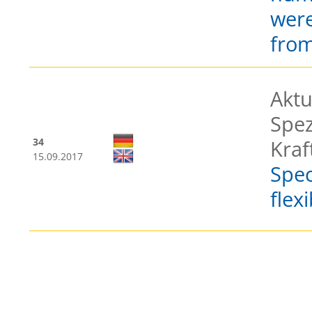
were
fro
Aktu
Spez
34
Kraf
15.09.2017
Spec
flex