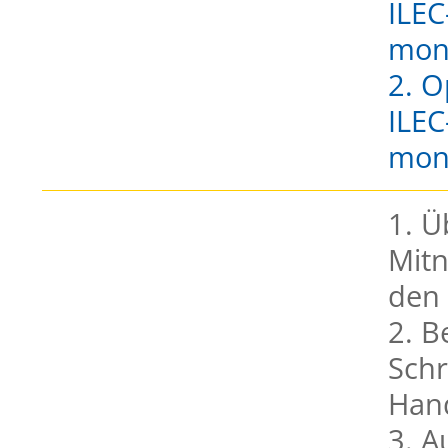
ILEC
moni
2. O
ILEC
moni
1. Ü
Mit
den
2. B
Schr
Han
3. A