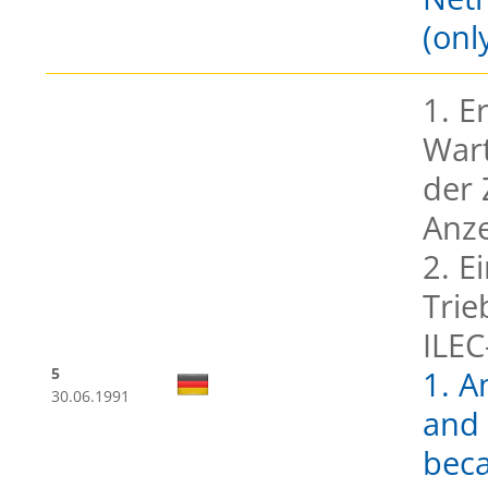
(onl
1. E
War
der 
Anze
2. E
Trie
ILEC
5
1. A
30.06.1991
and
beca