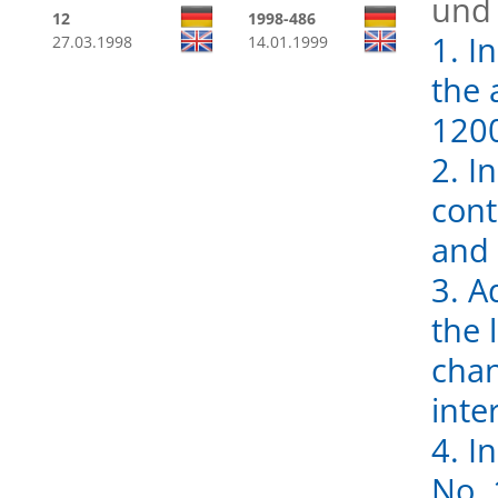
und
12
1998-486
1. I
27.03.1998
14.01.1999
the 
120
2. I
cont
and 
3. A
the 
cha
inte
4. I
No. 